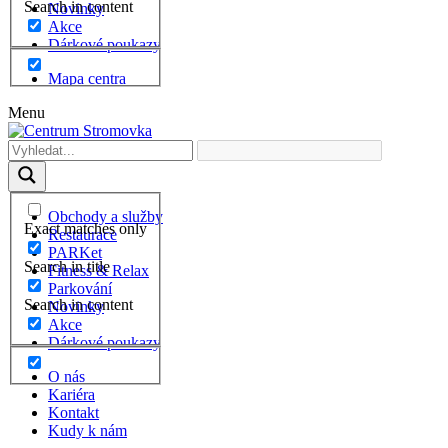
Search in content
Novinky
Akce
Dárkové poukazy
Mapa centra
Menu
Obchody a služby
Exact matches only
Restaurace
PARKet
Search in title
Fitness & Relax
Parkování
Search in content
Novinky
Akce
Dárkové poukazy
O nás
Kariéra
Kontakt
Kudy k nám