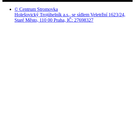
© Centrum Stromovka
Holešovický Trojúhelník a.s., se sídlem Veletržní 1623/24,
Staré Město, 110 00 Praha, IČ: 27698327