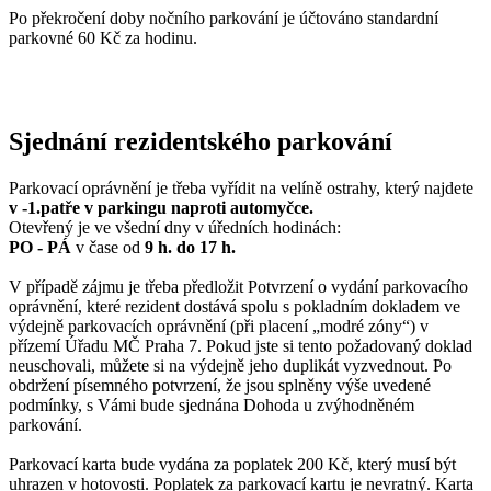
Po překročení doby nočního parkování je účtováno standardní
parkovné 60 Kč za hodinu.
Sjednání rezidentského parkování
Parkovací oprávnění je třeba vyřídit na velíně ostrahy, který najdete
v -1.patře v parkingu naproti automyčce.
Otevřený je ve všední dny v úředních hodinách:
PO - PÁ
v čase od
9 h. do 17 h.
V případě zájmu je třeba předložit Potvrzení o vydání parkovacího
oprávnění, které rezident dostává spolu s pokladním dokladem ve
výdejně parkovacích oprávnění (při placení „modré zóny“) v
přízemí Úřadu MČ Praha 7. Pokud jste si tento požadovaný doklad
neuschovali, můžete si na výdejně jeho duplikát vyzvednout. Po
obdržení písemného potvrzení, že jsou splněny výše uvedené
podmínky, s Vámi bude sjednána Dohoda u zvýhodněném
parkování.
Parkovací karta bude vydána za poplatek 200 Kč, který musí být
uhrazen v hotovosti. Poplatek za parkovací kartu je nevratný. Karta