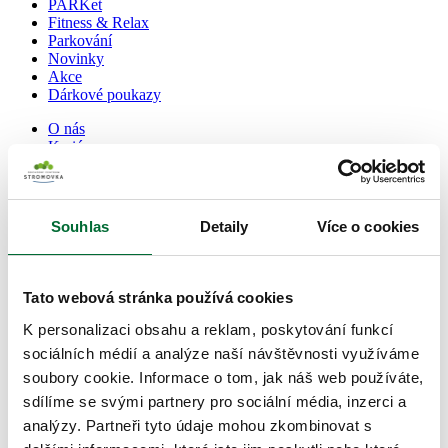
PARKet
Fitness & Relax
Parkování
Novinky
Akce
Dárkové poukazy
O nás
Kariéra
Kontakt
Kudy k nám
Mapa centra
Souhlas
Detaily
Více o cookies
Čeština
English
Tato webová stránka používá cookies
Centrum Stromovka
>
Akce
K personalizaci obsahu a reklam, poskytování funkcí
Akce
sociálních médií a analýze naší návštěvnosti využíváme
soubory cookie. Informace o tom, jak náš web používáte,
Filtrovat dle tématu:
sdílíme se svými partnery pro sociální média, inzerci a
analýzy. Partneři tyto údaje mohou zkombinovat s