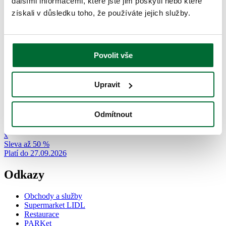
dalšími informacemi, které jste jim poskytli nebo které
x
získali v důsledku toho, že používáte jejich služby.
Slevy až 50 %
Platí do 30.08.2026
Povolit vše
Upravit
Odmítnout
x
Sleva až 50 %
Platí do 27.09.2026
Odkazy
Obchody a služby
Supermarket LIDL
Restaurace
PARKet