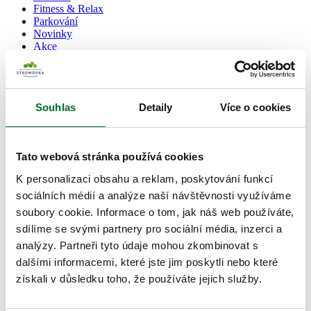
Fitness & Relax
Parkování
Novinky
Akce
Dárkové poukazy
O nás
Kariéra
Souhlas
Detaily
Více o cookies
Kontakt
Kudy k nám
Mapa centra
Tato webová stránka používá cookies
Čeština
K personalizaci obsahu a reklam, poskytování funkcí
English
sociálních médií a analýze naší návštěvnosti využíváme
Centrum Stromovka
>
Novinky
>
BOMBA: Nově otevřeno!
soubory cookie. Informace o tom, jak náš web používáte,
sdílíme se svými partnery pro sociální média, inzerci a
BOMBA: Nově otevřeno!
analýzy. Partneři tyto údaje mohou zkombinovat s
dalšími informacemi, které jste jim poskytli nebo které
Nová exotická zastávka ve Stromovce:
získali v důsledku toho, že používáte jejich služby.
Vítejte v
Asian Mart
!