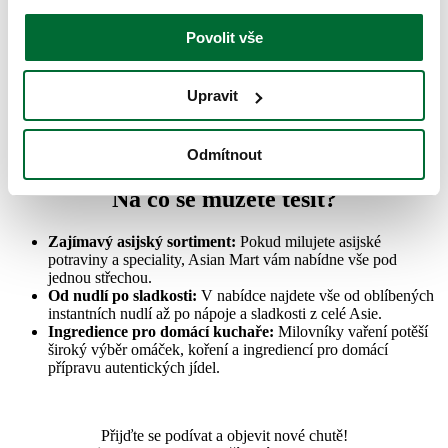
Máme skvělou zprávu pro všechny milovníky
asijské kuchyně
a gurmánských zážitků!
Povolit vše
Už
4. října 2025
otevíráme zcela novou prodejnu
Asian Mart
–
místo, které vás rázem přenese do pulzujícího světa chutí a vůní z
Upravit
celé Asie. Připravte se na to, že vaše spíže a lednice dostanou
exotický upgrade!
Odmítnout
Na co se můžete těšit?
Zajímavý asijský sortiment:
Pokud milujete asijské
potraviny a speciality, Asian Mart vám nabídne vše pod
jednou střechou.
Od nudlí po sladkosti:
V nabídce najdete vše od oblíbených
instantních nudlí až po nápoje a sladkosti z celé Asie.
Ingredience pro domácí kuchaře:
Milovníky vaření potěší
široký výběr omáček, koření a ingrediencí pro domácí
přípravu autentických jídel.
Přijďte se podívat a objevit nové chutě!