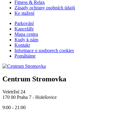
Fitness & Relax
Zásady ochrany osobních údajů
Ke stažení
Parkování
Kanceláře
Mapa centra
Kudy k nám
Kontakt
Informace o souborech cookies
Pomáháme
Centrum Stromovka
Veletržní 24
170 00 Praha 7 - Holešovice
9:00 - 21:00