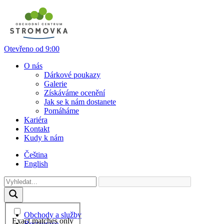
Otevřeno od 9:00
O nás
Dárkové poukazy
Galerie
Získáváme ocenění
Jak se k nám dostanete
Pomáháme
Kariéra
Kontakt
Kudy k nám
Čeština
English
Obchody a služby
Exact matches only
Restaurace