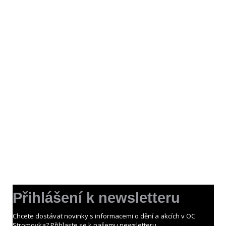
Přihlášení k newsletteru
Chcete dostávat novinky s informacemi o dění a akcích v OC
Stromovka? Přihlaste se k našemu newsletteru.