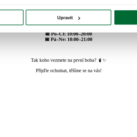
Slavnostní
GRAND OPENING
pak bude již toto úterý
12. 5. 2026! 
Upravit
Kdy se za námi zastavit? 🕙
📅 Po–Čt: 10:00–20:00
📅 Pá–Ne: 10:00–21:00
Tak koho vezmete na první boba? 🧋✨
Přijďte ochutnat, těšíme se na vás!