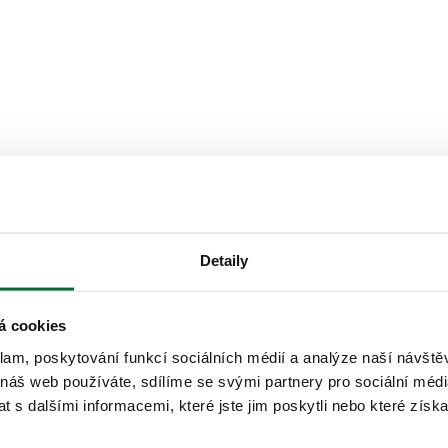
POP!
Detaily
BAPOP!
á cookies
chutnat oblíbené bubble tea plné svěžích chutí, tapiokových perel a let
klam, poskytování funkcí sociálních médií a analýze naší návšt
 náš web používáte, sdílíme se svými partnery pro sociální média
Soft opening již odstartoval! 😋
 s dalšími informacemi, které jste jim poskytli nebo které získa