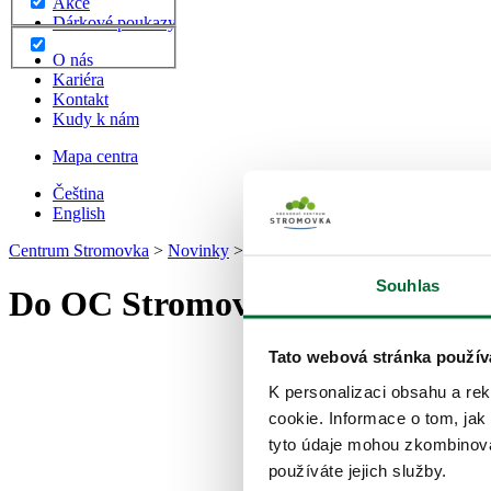
Akce
Dárkové poukazy
O nás
Kariéra
Kontakt
Kudy k nám
Mapa centra
Čeština
English
Centrum Stromovka
>
Novinky
>
Do OC Stromovka dorazil BOBA
Souhlas
Do OC Stromovka dorazil BO
Tato webová stránka použív
Stavte se o
K personalizaci obsahu a re
cookie. Informace o tom, jak
tyto údaje mohou zkombinovat
používáte jejich služby.