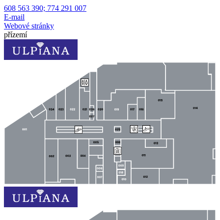
608 563 390; 774 291 007
E-mail
Webové stránky
přízemí