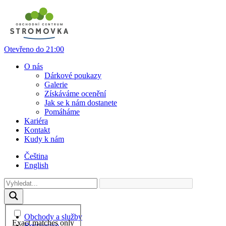
Otevřeno do 21:00
O nás
Dárkové poukazy
Galerie
Získáváme ocenění
Jak se k nám dostanete
Pomáháme
Kariéra
Kontakt
Kudy k nám
Čeština
English
Obchody a služby
Exact matches only
Restaurace