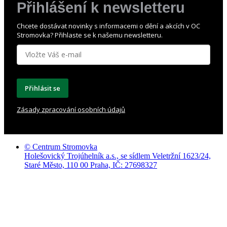
Přihlášení k newsletteru
Chcete dostávat novinky s informacemi o dění a akcích v OC
Stromovka? Přihlaste se k našemu newsletteru.
Přihlásit se
Zásady zpracování osobních údajů
© Centrum Stromovka
Holešovický Trojúhelník a.s., se sídlem Veletržní 1623/24,
Staré Město, 110 00 Praha, IČ: 27698327