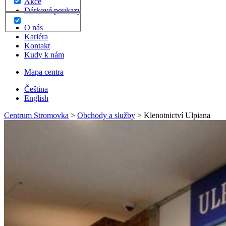
Akce
Dárkové poukazy
O nás
Kariéra
Kontakt
Kudy k nám
Mapa centra
Čeština
English
Centrum Stromovka
>
Obchody a služby
>
Klenotnictví Ulpiana