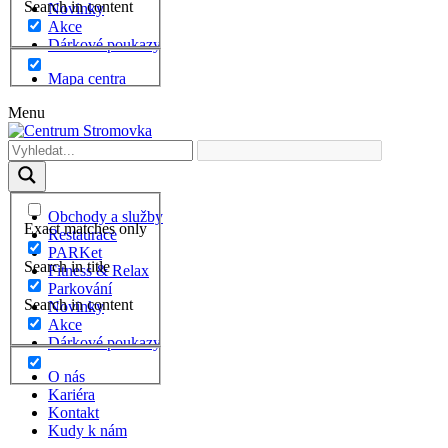
Search in content
Novinky
Akce
Dárkové poukazy
Mapa centra
Menu
Obchody a služby
Exact matches only
Restaurace
PARKet
Search in title
Fitness & Relax
Parkování
Search in content
Novinky
Akce
Dárkové poukazy
O nás
Kariéra
Kontakt
Kudy k nám