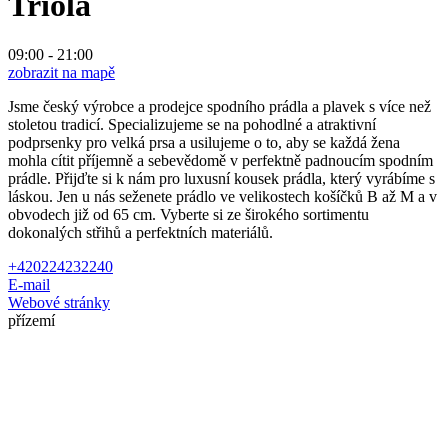
Triola
09:00 - 21:00
zobrazit na mapě
Jsme český výrobce a prodejce spodního prádla a plavek s více než
stoletou tradicí. Specializujeme se na pohodlné a atraktivní
podprsenky pro velká prsa a usilujeme o to, aby se každá žena
mohla cítit příjemně a sebevědomě v perfektně padnoucím spodním
prádle. Přijďte si k nám pro luxusní kousek prádla, který vyrábíme s
láskou. Jen u nás seženete prádlo ve velikostech košíčků B až M a v
obvodech již od 65 cm. Vyberte si ze širokého sortimentu
dokonalých střihů a perfektních materiálů.
+420224232240
E-mail
Webové stránky
přízemí