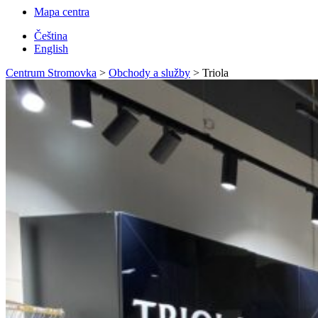
Mapa centra
Čeština
English
Centrum Stromovka
>
Obchody a služby
>
Triola