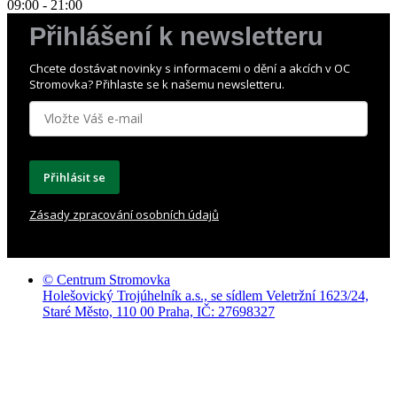
09:00 - 21:00
Přihlášení k newsletteru
Chcete dostávat novinky s informacemi o dění a akcích v OC
Stromovka? Přihlaste se k našemu newsletteru.
Přihlásit se
Zásady zpracování osobních údajů
© Centrum Stromovka
Holešovický Trojúhelník a.s., se sídlem Veletržní 1623/24,
Staré Město, 110 00 Praha, IČ: 27698327