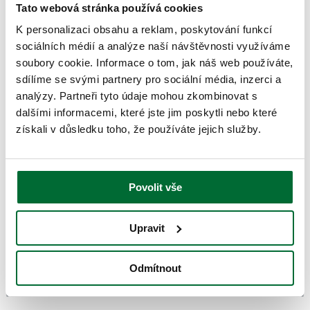
Tato webová stránka používá cookies
speciálních řad bytových doplňků, které ucelují naši kompletní
nabídku za bezkonkurenční ceny.
K personalizaci obsahu a reklam, poskytování funkcí
Více na www.sinsay.com/cz
sociálních médií a analýze naší návštěvnosti využíváme
soubory cookie. Informace o tom, jak náš web používáte,
+420 778 493 019
sdílíme se svými partnery pro sociální média, inzerci a
E-mail
Webové stránky
analýzy. Partneři tyto údaje mohou zkombinovat s
přízemí
dalšími informacemi, které jste jim poskytli nebo které
získali v důsledku toho, že používáte jejich služby.
Povolit vše
Upravit
Odmítnout