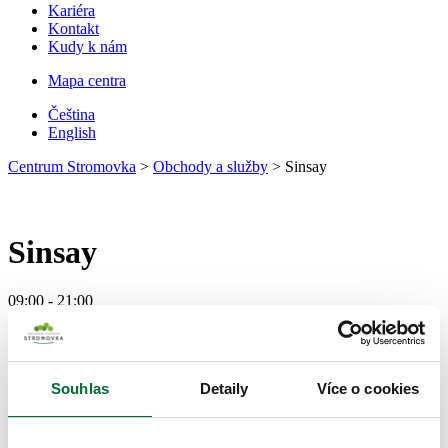
Kariéra
Kontakt
Kudy k nám
Mapa centra
Čeština
English
Centrum Stromovka
>
Obchody a služby
>
Sinsay
Sinsay
09:00 - 21:00
zobrazit na mapě
Sinsay, to je značka nejnovějších světových trendů, která nabízí ty
nejlepší možné ceny již od roku 2013. Kromě módy pro teenagery,
Souhlas
Detaily
Více o cookies
která i nadále zůstává DNA naší značky, nabízíme nově i rozsáhlou
kolekci oblečení a doplňků pro ženy, muže a děti. Dětské oblečení
zde najdete pro již dospívající kluky a holky, ale rovněž i pro ty
úplně nejmenší miminka. Náš sortiment by nebyl dokonalý bez