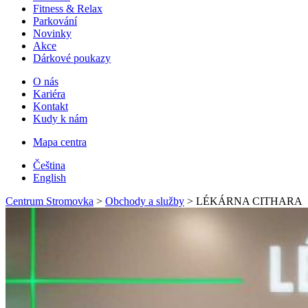
Fitness & Relax
Parkování
Novinky
Akce
Dárkové poukazy
O nás
Kariéra
Kontakt
Kudy k nám
Mapa centra
Čeština
English
Centrum Stromovka
>
Obchody a služby
>
LÉKÁRNA CITHARA