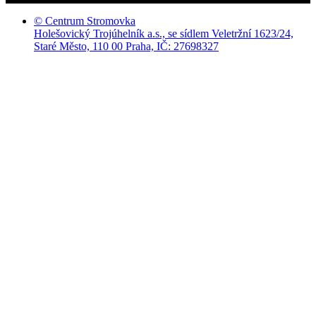
© Centrum Stromovka
Holešovický Trojúhelník a.s., se sídlem Veletržní 1623/24,
Staré Město, 110 00 Praha, IČ: 27698327