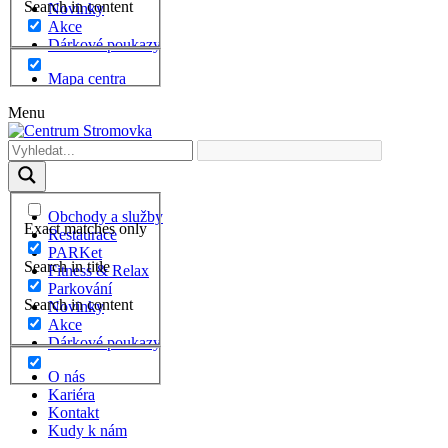
Search in content
Novinky
Akce
Dárkové poukazy
Mapa centra
Menu
Obchody a služby
Exact matches only
Restaurace
PARKet
Search in title
Fitness & Relax
Parkování
Search in content
Novinky
Akce
Dárkové poukazy
O nás
Kariéra
Kontakt
Kudy k nám