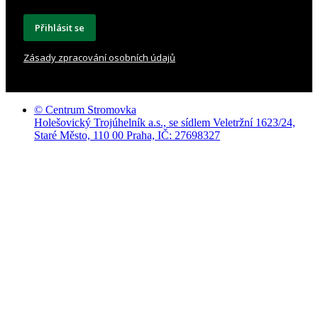
Přihlásit se
Zásady zpracování osobních údajů
© Centrum Stromovka
Holešovický Trojúhelník a.s., se sídlem Veletržní 1623/24,
Staré Město, 110 00 Praha, IČ: 27698327