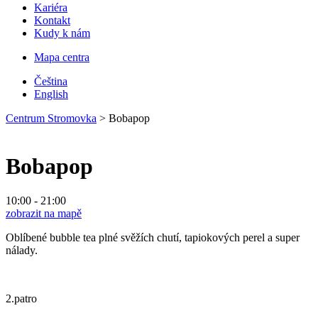
Kariéra
Kontakt
Kudy k nám
Mapa centra
Čeština
English
Centrum Stromovka
>
Bobapop
Bobapop
10:00 - 21:00
zobrazit na mapě
Oblíbené bubble tea plné svěžích chutí, tapiokových perel a super
nálady.
2.patro