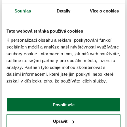
Kariéra
Kontakt
Souhlas
Detaily
Více o cookies
Kudy k nám
Mapa centra
Tato webová stránka používá cookies
Čeština
English
K personalizaci obsahu a reklam, poskytování funkcí
sociálních médií a analýze naší návštěvnosti využíváme
Centrum Stromovka
>
Galerie
>
Když čaje, tak bio a fair trade čaje
s příběhem – Teayo!
soubory cookie. Informace o tom, jak náš web používáte,
sdílíme se svými partnery pro sociální média, inzerci a
Když čaje, tak bio a fair trade
analýzy. Partneři tyto údaje mohou zkombinovat s
dalšími informacemi, které jste jim poskytli nebo které
čaje s příběhem – Teayo!
získali v důsledku toho, že používáte jejich služby.
Povolit vše
Upravit