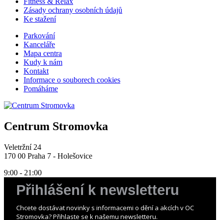
Fitness & Relax
Zásady ochrany osobních údajů
Ke stažení
Parkování
Kanceláře
Mapa centra
Kudy k nám
Kontakt
Informace o souborech cookies
Pomáháme
Centrum Stromovka
Veletržní 24
170 00 Praha 7 - Holešovice
9:00 - 21:00
Přihlášení k newsletteru
Chcete dostávat novinky s informacemi o dění a akcích v OC
Stromovka? Přihlaste se k našemu newsletteru.