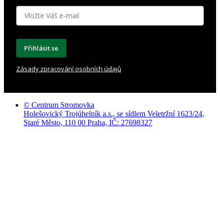
Přihlásit se
Zásady zpracování osobních údajů
© Centrum Stromovka
Holešovický Trojúhelník a.s., se sídlem Veletržní 1623/24,
Staré Město, 110 00 Praha, IČ: 27698327