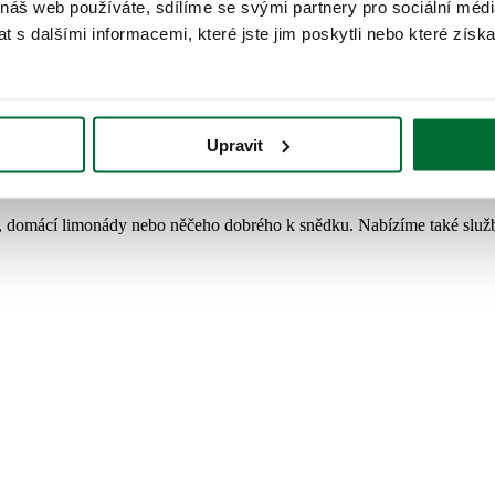
 náš web používáte, sdílíme se svými partnery pro sociální média
 s dalšími informacemi, které jste jim poskytli nebo které získa
vili i různé edukativní hry a kreativní workshopy, kde mohou sami tvoři
Upravit
y, domácí limonády nebo něčeho dobrého k snědku. Nabízíme také službu 