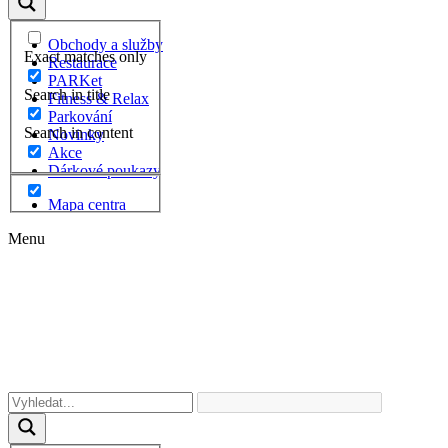
Obchody a služby
Exact matches only
Restaurace
PARKet
Search in title
Fitness & Relax
Parkování
Search in content
Novinky
Akce
Dárkové poukazy
Mapa centra
Menu