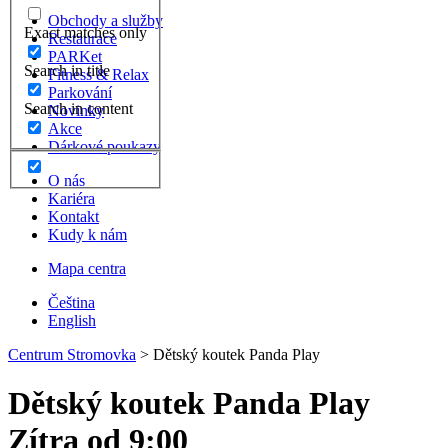
Obchody a služby
Exact matches only
Restaurace
PARKet
Search in title
Fitness & Relax
Parkování
Search in content
Novinky
Akce
Dárkové poukazy
O nás
Kariéra
Kontakt
Kudy k nám
Mapa centra
Čeština
English
Centrum Stromovka
>
Dětský koutek Panda Play
Dětský koutek Panda Play
Zítra od 9:00