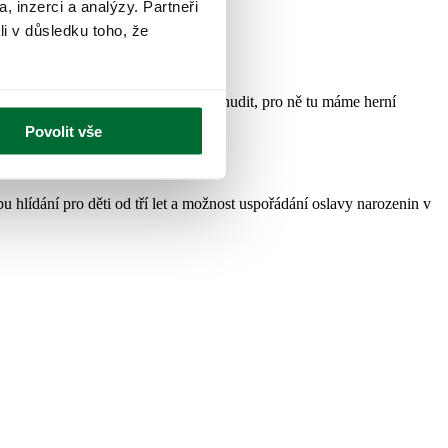
, inzerci a analýzy. Partneři
li v důsledku toho, že
t. Ani starší děti se u nás nebudou nudit, pro ně tu máme herní
Povolit vše
hlídání pro děti od tří let a možnost uspořádání oslavy narozenin v