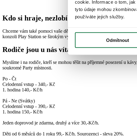
cookie. Informace o tom, jak
tyto údaje mohou zkombinovat
Kdo si hraje, nezlobí
používáte jejich služby.
Chceme vám také pomoci vaše děti rozvíjet, a proto jsme pro ně připra
konzoli Play Station se širokým výběrem videoher.
Odmítnout
Rodiče jsou u nás vítáni
Myslíme i na rodiče, kteří se mohou těšit na příjemné posezení u káv
soukromé Party místnosti.
Po - Čt
Celodenní vstup - 340,- Kč
1. hodina 140,- Kč/h
Pá - Ne (Svátky)
Celodenní vstup - 390,- Kč
1. hodina 150,- Kč/h
Jeden doprovod je zdarma, druhý a více 30,-Kč/h.
Děti od 6 měsíců do 1 roku 99,- Kč/h. Sourozenci - sleva 20%.